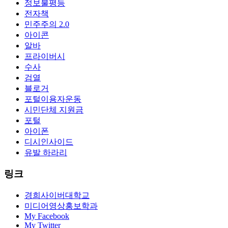
정보불평등
전자책
민주주의 2.0
아이콘
알바
프라이버시
수사
검열
블로거
포털이용자운동
시민단체 지원금
포털
아이폰
디시인사이드
유발 하라리
링크
경희사이버대학교
미디어영상홍보학과
My Facebook
My Twitter