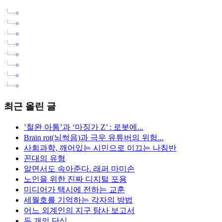
글
(350)
서평
(15)
생각
(158)
뉴스
(73)
사진
(56)
영상
(4)
안내
(47)
펌
(22)
로봇플러스
(1)
최근 올린 글
’철완 아톰’과 ‘마징가 Z’ : 로봇에...
Brain rot(뇌썩음)과 극우 유튜버의 위험...
사회과학, 깨어있는 시민으로 이끄는 나침반
꼰대의 유형
알면서도 속아준다. 래퍼 마미손
노인을 위한 진짜 디지털 포용
미디어가 택시에 전하는 교훈
세월호를 기억하는 각자의 방법
어느 외계인의 지구 탐사 보고서
두 개의 단식