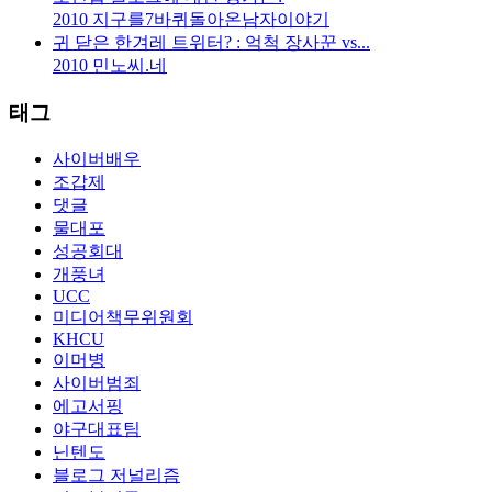
2010
지구를7바퀴돌아온남자이야기
귀 닫은 한겨레 트위터? : 억척 장사꾼 vs...
2010
민노씨.네
태그
사이버배우
조갑제
댓글
물대포
성공회대
개풍녀
UCC
미디어책무위원회
KHCU
이머병
사이버범죄
에고서핑
야구대표팀
닌텐도
블로그 저널리즘